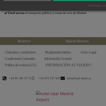
✔️
Descanso asegurado
para vivir cada concierto con toda la energía.
¡Realizado con
✔️
Desayuno completo
para empezar bien el día.
✔️
Fácil acceso
al transporte público y zonas de ocio de Madrid.
Reservar
Buscar Reserva
Claúsulas y condiciones
Reglamento interno
Aviso Legal
Condiciones Generales
Información General
Política de cookies (UE)
INFORMACIÓN AL VIAJERO
+34 91 301 07 21
+34 679 157 947
info@tach-hotel.es