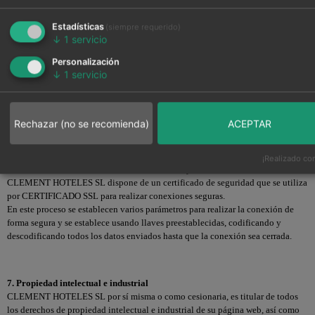
De acuerdo con los derechos que le confiere el la normativa vigente en
protección de datos podrá ejercer los derechos de acceso, rectificación,
Estadísticas
(siempre requerido)
limitación de tratamiento, supresión, portabilidad y oposición al tratamiento
↓
1
servicio
de sus datos de carácter personal así como del consentimiento prestado para el
tratamiento de los mismos, dirigiendo su petición a la dirección postal
Personalización
indicada más arriba o al correo electrónico INFO@CLEMENTHOTELES.COM.
↓
1
servicio
Podrá dirigirse a la Autoridad de Control competente para presentar la
reclamación que considere oportuna.
Rechazar (no se recomienda)
ACEPTAR
6. Certificado SSL (Secure Sockets Layer)
El CERTIFICADO SSL proporciona autenticación, privacidad y seguridad de
¡Realizado con
la información entre CLEMENT HOTELES SL y el usuario.
CLEMENT HOTELES SL dispone de un certificado de seguridad que se utiliza
por CERTIFICADO SSL para realizar conexiones seguras.
En este proceso se establecen varios parámetros para realizar la conexión de
forma segura y se establece usando llaves preestablecidas, codificando y
descodificando todos los datos enviados hasta que la conexión sea cerrada.
7. Propiedad intelectual e industrial
CLEMENT HOTELES SL por sí misma o como cesionaria, es titular de todos
los derechos de propiedad intelectual e industrial de su página web, así como