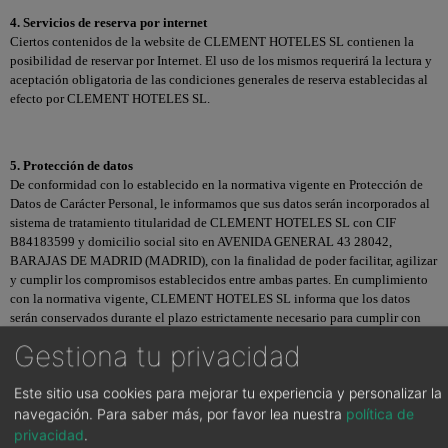
4. Servicios de reserva por internet
Ciertos contenidos de la website de CLEMENT HOTELES SL contienen la
posibilidad de reservar por Internet. El uso de los mismos requerirá la lectura y
aceptación obligatoria de las condiciones generales de reserva establecidas al
efecto por CLEMENT HOTELES SL.
5. Protección de datos
De conformidad con lo establecido en la normativa vigente en Protección de
Datos de Carácter Personal, le informamos que sus datos serán incorporados al
sistema de tratamiento titularidad de CLEMENT HOTELES SL con CIF
B84183599 y domicilio social sito en AVENIDA GENERAL 43 28042,
BARAJAS DE MADRID (MADRID), con la finalidad de poder facilitar, agilizar
y cumplir los compromisos establecidos entre ambas partes. En cumplimiento
con la normativa vigente, CLEMENT HOTELES SL informa que los datos
serán conservados durante el plazo estrictamente necesario para cumplir con
los preceptos mencionados con anterioridad.
Gestiona tu privacidad
CLEMENT HOTELES SL informa que procederá a tratar los datos de manera
lícita, leal, transparente, adecuada, pertinente, limitada, exacta y actualizada.
Este sitio usa cookies para mejorar tu experiencia y personalizar la
Es por ello que CLEMENT HOTELES SL se compromete a adoptar todas las
medidas razonables para que estos se supriman o rectifiquen sin dilación
navegación.
Para saber más, por favor lea nuestra
política de
cuando sean inexactos.
privacidad
.