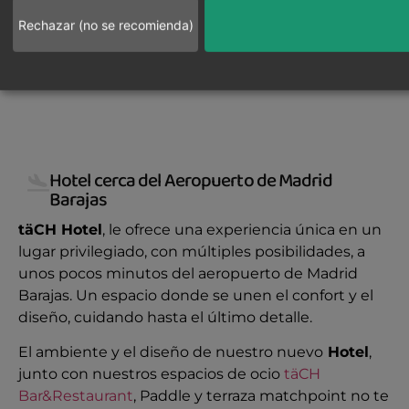
Rechazar (no se recomienda)
Reserva tu
A sólo 3
Descargar
Descargar
para Android
para IOS
pista de
minutos del
COMO
LLEGAR AL
Paddle con
Aeropuerto
HOTEL
Playtomic
Adolfo
täCH
Ubicación
Consigue
Hotel cerca del Aeropuerto de Madrid
Suárez
Täch
DOS PISTAS DE
PADDLE
Barajas
las
Madrid-
perfecta
Check-
CRISTAL EN
Hotel se
Disfruta
Para una
Barajas, y de
Disfruta de
mejores
NUESTRA
encuentra
in
mayor
täCH Hotel
, le ofrece una experiencia única en un
los Recintos
de
una deliciosa
TERRAZA
ofertas
en la
Feriales de
comodidad
lugar privilegiado, con múltiples posibilidades, a
online
EXPERIOR
experiencia
nuestra
para
IFEMA
mejor
en el Check-
unos pocos minutos del aeropuerto de Madrid
gastronómica
alojarse
terraza
ubicación.
in y Check-
Barajas. Un espacio donde se unen el confort y el
en un
junto al
Disfrutarás
out, le
diseño, cuidando hasta el último detalle.
ambiente
Aeropuerto
de tu
recomendamos
elegante y
de
El ambiente y el diseño de nuestro nuevo
Hotel
,
estancia
utilizar
acogedor, te
Madrid,
junto con nuestros espacios de ocio
täCH
en un
nuestra
App
invitamos a
con
Bar&Restaurant
, Paddle y terraza matchpoint no te
hotel del
James&Rita