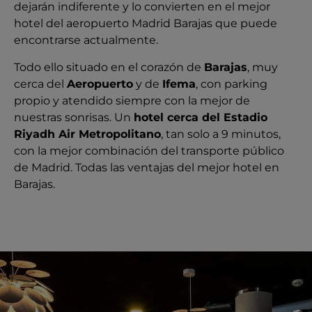
visitar
pista de
dejarán indiferente y lo convierten en el mejor
aeropuerto
nuestra
Paddle
hotel del aeropuerto Madrid Barajas que puede
de
terraza
y
encontrarse actualmente.
Barajas ,
restaurante
Gimnasio.
el cual te
Todo ello situado en el corazón de
Barajas
, muy
en el Hotel
ofrece
cerca del
Aeropuerto
y de
Ifema
, con parking
cercano al
un
propio y atendido siempre con la mejor de
Aeropuerto
multitud
nuestras sonrisas. Un
hotel cerca del Estadio
Madrid
de
Riyadh Air Metropolitano
, tan solo a 9 minutos,
Barajas.
servicios
con la mejor combinación del transporte público
y una
de Madrid. Todas las ventajas del mejor hotel en
estancia
Barajas.
tan
confortable
que no
olvidarás.