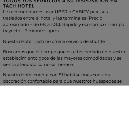
TODOS LOS SERVICIOS A SU DISPOSICIÓN EN
TACH HOTEL
Le recomendamos usar UBER o CABIFY para sus
traslados entre el hotel y las terminales (Precio
aproximado – de 6€ a 10€). Rápido y económico. Tiempo
trayecto – 7 minutos aprox.
Nuestro Hotel Tach no ofrece servicio de shuttle
Buscamos que el tiempo que este hospedado en nuestro
establecimiento goce de las mayores comodidades y se
sienta atendido como se merece.
Nuestro Hotel cuenta con 81 habitaciones con una
decoración confortable para que nuestros huéspedes se
sientan a gusto, lo que les permitirá un mejor descanso
incluso con habitaciones por horas. Todas nuestras
habitaciones están completamente equipadas,
cubriendo todas las necesidades principales de cualquier
persona a la perfección.
Sabemos de la importancia que tiene para cualquier