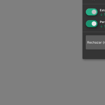
Est
↓
Per
↓
Rechazar (