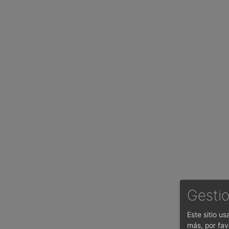
Gestio
Este sitio u
más, por fav