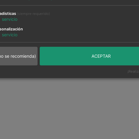
adísticas
(siempre requerido)
1
servicio
sonalización
1
servicio
no se recomienda)
ACEPTAR
¡Realiz