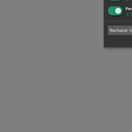
Per
↓
Rechazar (