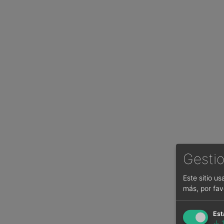
Gestio
Este sitio u
más, por fav
Est
↓