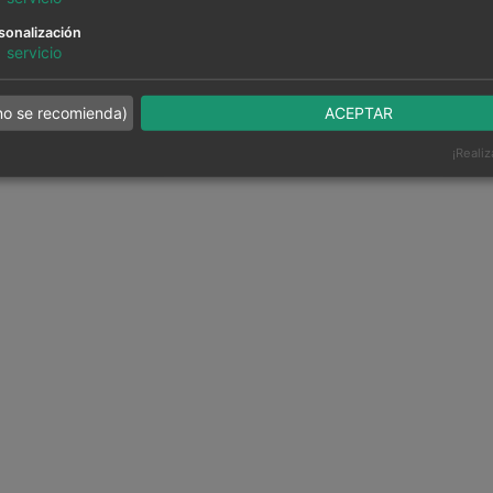
sonalización
1
servicio
no se recomienda)
ACEPTAR
¡Realiz