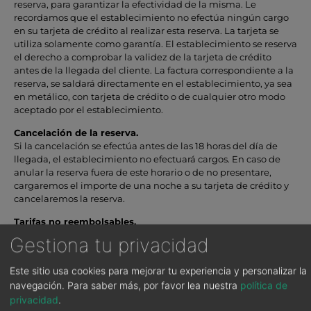
reserva, para garantizar la efectividad de la misma. Le
recordamos que el establecimiento no efectúa ningún cargo
en su tarjeta de crédito al realizar esta reserva. La tarjeta se
utiliza solamente como garantía. El establecimiento se reserva
el derecho a comprobar la validez de la tarjeta de crédito
antes de la llegada del cliente. La factura correspondiente a la
reserva, se saldará directamente en el establecimiento, ya sea
en metálico, con tarjeta de crédito o de cualquier otro modo
aceptado por el establecimiento.
Cancelación de la reserva.
Si la cancelación se efectúa antes de las 18 horas del día de
llegada, el establecimiento no efectuará cargos. En caso de
anular la reserva fuera de este horario o de no presentare,
cargaremos el importe de una noche a su tarjeta de crédito y
cancelaremos la reserva.
Tarifas no reembolsables.
Las condiciones de reserva para las habitaciones no
Gestiona tu privacidad
reembolsables son diferentes a las condiciones generales del
hotel. Se cargará el importe completo de la estancia en el
Este sitio usa cookies para mejorar tu experiencia y personalizar la
momento de realizar la reserva. Importe no reembolsable.
navegación.
Para saber más, por favor lea nuestra
política de
Reserva sin posibilidad de cambio o cancelación.
privacidad
.
Check In / Check Out.