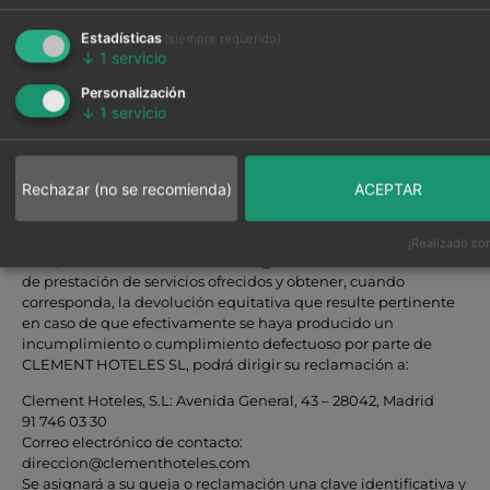
Check in a partir de las 12 horas. Garantizado a partir de las
Estadísticas
(siempre requerido)
13,30 horas. Check out, como máximo, a las 12 horas del día de
↓
1
servicio
salida
Personalización
Desistimiento.
↓
1
servicio
Según Según dispone el artículo 103.i de la Ley de
Consumidores/Usuarios (RDL 1/2007) a éste contrato no es
aplicable el Derecho de Desistimiento del
consumidor/usuario.
Rechazar (no se recomienda)
ACEPTAR
PROCEDIMIENTO PARA ATENDER LAS RECLAMACIONES
A fin de que el Usuario pueda reclamar con eficacia en caso de
¡Realizado con
error; así como hacer efectivas las garantías de calidad o nivel
de prestación de servicios ofrecidos y obtener, cuando
corresponda, la devolución equitativa que resulte pertinente
en caso de que efectivamente se haya producido un
incumplimiento o cumplimiento defectuoso por parte de
CLEMENT HOTELES SL, podrá dirigir su reclamación a:
Clement Hoteles, S.L: Avenida General, 43 – 28042, Madrid
91 746 03 30
Correo electrónico de contacto:
direccion@clementhoteles.com
Se asignará a su queja o reclamación una clave identificativa y