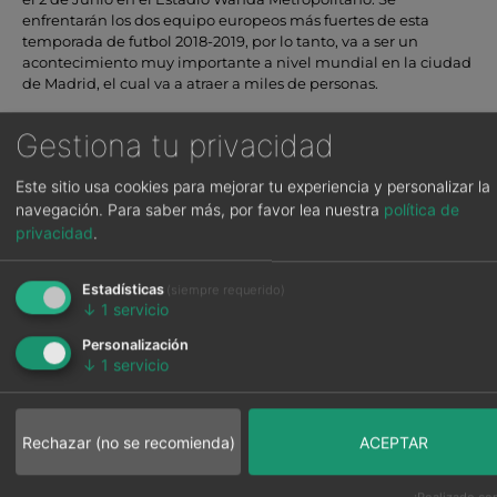
enfrentarán los dos equipo europeos más fuertes de esta
temporada de futbol 2018-2019, por lo tanto, va a ser un
acontecimiento muy importante a nivel mundial en la ciudad
de Madrid, el cual va a atraer a miles de personas.
Si estás buscando dónde dormir para ver la final de la
Gestiona tu privacidad
Champions en Madrid, la mejor opción es estar cerca del
Estadio Metropolitano, para disfrutar por todo lo alto sin
necesidad de desplazarte mucho o coger el coche.
Este sitio usa cookies para mejorar tu experiencia y personalizar la
navegación.
Para saber más, por favor lea nuestra
política de
Hoteles cerca del estadio
privacidad
.
metropolitano, sede final de la
Estadísticas
(siempre requerido)
Champions 2019
↓
1
servicio
Personalización
↓
1
servicio
Si buscas un hotel cerca del Wanda, tienes a disposición dos
hoteles cerca del estadio Metropolitano:
Clement Barajas
Hotel
y
Tach Hotel Madrid Airport
. Estos hoteles se
Rechazar (no se recomienda)
ACEPTAR
encuentran cerca del aeropuerto, a tan solo a 3 minutos de
este y, a 9 minutos del Metropolitano para que no te pierdas ni