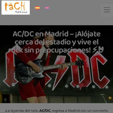
AC/DC en Madrid – ¡Alójate
cerca del estadio y vive el
rock sin preocupaciones! ⚡🤘
¡La leyenda del rock,
AC/DC
, regresa a Madrid con un concierto